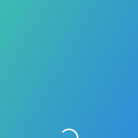
Avenida Universidad No. 2001, Col. Chamilpa.
C.P. 62210. Cuernavaca Morelos, México
somexprot@gmail.com
24,153
vistas